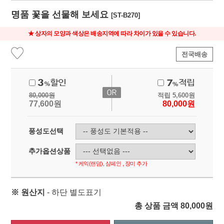
명품 꽃을 선물해 보세요
[ST-B270]
★ 상자의 모양과 색상은 배송지역에 따라 차이가 있을 수 있습니다.
전국배송
80,000
원
적립
5,600
원
77,600
원
80,000
원
풍성도선택
추가옵션상품
* 케익(랜덤), 샴페인 , 장미 추가
※ 원산지
- 하단 별도표기
총 상품 금액
80,000
원