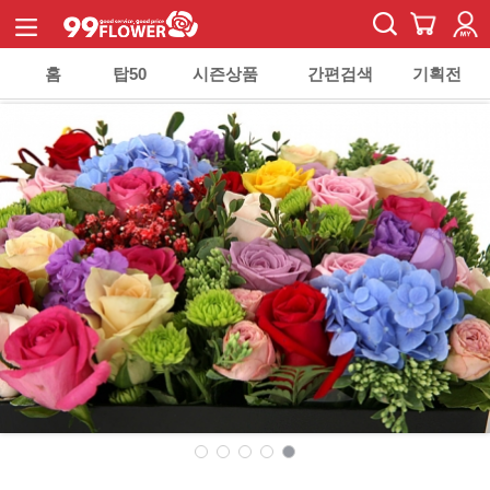
홈
탑50
시즌상품
간편검색
기획전