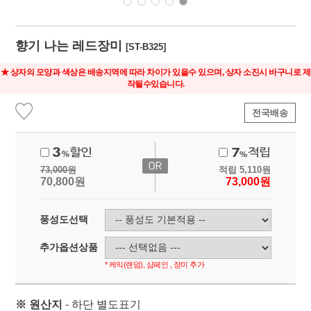
향기 나는 레드장미
[ST-B325]
★ 상자의 모양과 색상은 배송지역에 따라 차이가 있을수 있으며, 상자 소진시 바구니로 제
작될수있습니다.
전국배송
73,000
원
적립
5,110
원
70,800
원
73,000
원
풍성도선택
추가옵션상품
* 케익(랜덤), 샴페인 , 장미 추가
※ 원산지
- 하단 별도표기