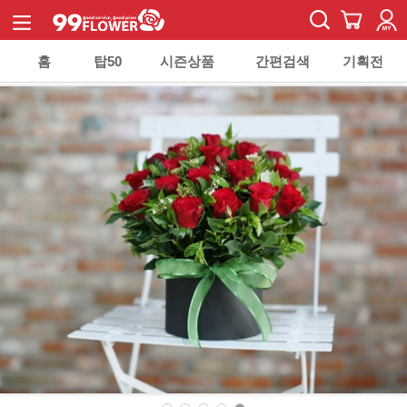
홈
탑50
시즌상품
간편검색
기획전