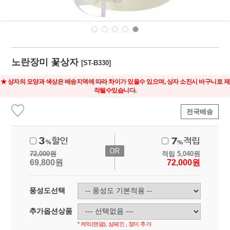
노란장미 꽃상자
[ST-B330]
★ 상자의 모양과 색상은 배송지역에 따라 차이가 있을수 있으며, 상자 소진시 바구니로 제
작될수있습니다.
전국배송
72,000
원
적립
5,040
원
69,800
원
72,000
원
풍성도선택
추가옵션상품
* 케익(랜덤), 샴페인 , 장미 추가