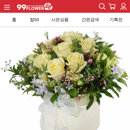
홈
탑50
시즌상품
간편검색
기획전