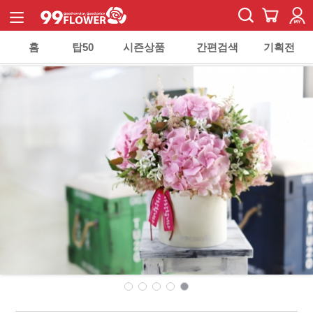
홈
탑50
시즌상품
간편검색
기획전