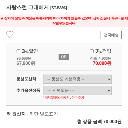
사랑스런 그대에게
[ST-B396]
★ 상자의 모양과 색상은 배송지역에 따라 차이가 있을수 있으며, 상자 소진시 바구니로 제
작될수있습니다.
전국배송
70,000
원
적립
4,900
원
67,900
원
70,000
원
풍성도선택
추가옵션상품
* 케익(랜덤), 샴페인 , 장미 추가