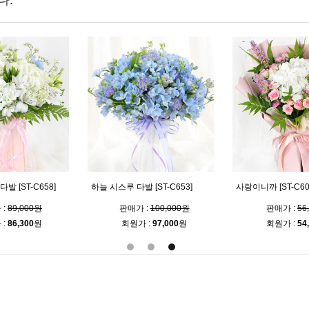
다.
발 [ST-C658]
하늘 시스루 다발 [ST-C653]
사랑이니까 [ST-C60
 :
89,000원
판매가 :
100,000원
판매가 :
56
 :
86,300
원
회원가 :
97,000
원
회원가 :
54