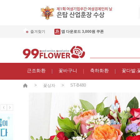
즐겨찾기
앱 다운로드 3,000원 쿠폰
근조화환
꽃바구니
축하화환
꽃다발.
>
>
ST-B480
꽃상자