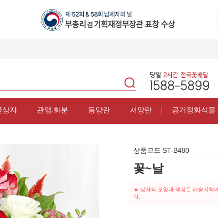
꽃상자
관엽.화분
동양란
서양란
공기정화식물
상품코드
ST-B480
꽃~날
★ 상자의 모양과 색상은 배송지역에 
다.