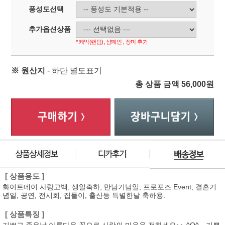
풍성도선택
추가옵션상품
* 케익(랜덤), 샴페인 , 장미 추가
※ 원산지
- 하단 별도표기
총 상품 금액
56,000
원
[ 상품용도 ]
화이트데이 사랑고백, 생일축하, 만남기념일, 프로포즈 Event, 결혼기
념일, 공연, 전시회, 집들이, 출산등 특별한날 축하용.
[ 상품특징 ]