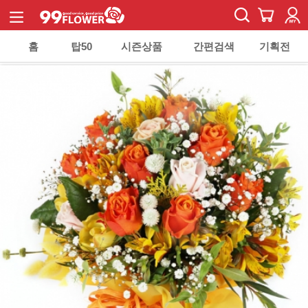
홈
탑50
시즌상품
간편검색
기획전