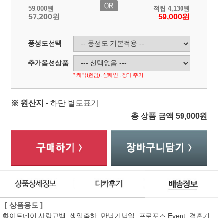
59,000
원
적립
4,130
원
57,200
원
59,000
원
풍성도선택
추가옵션상품
* 케익(랜덤), 샴페인 , 장미 추가
※ 원산지
- 하단 별도표기
총 상품 금액
59,000
원
[ 상품용도 ]
화이트데이 사랑고백, 생일축하, 만남기념일, 프로포즈 Event, 결혼기