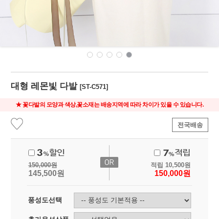
대형 레몬빛 다발
[ST-C571]
★ 꽃다발의 모양과 색상,꽃소재는 배송지역에 따라 차이가 있을 수 있습니다.
전국배송
150,000
원
적립
10,500
원
145,500
원
150,000
원
풍성도선택