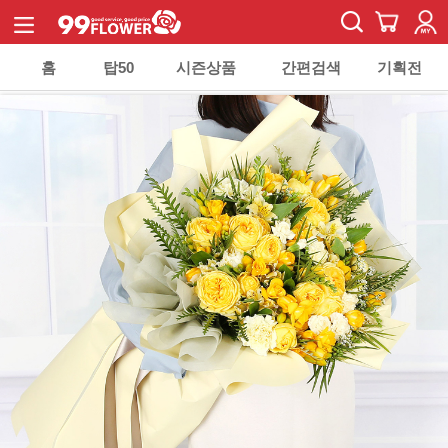
홈
탑50
시즌상품
간편검색
기획전