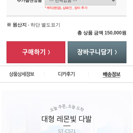
추가옵션상품
* 케익(랜덤), 샴페인 , 장미 추가
※ 원산지
- 하단 별도표기
총 상품 금액
150,000
원