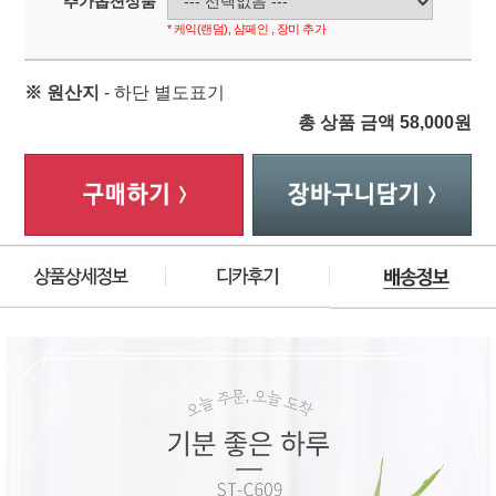
추가옵션상품
* 케익(랜덤), 샴페인 , 장미 추가
※ 원산지
- 하단 별도표기
총 상품 금액
58,000
원