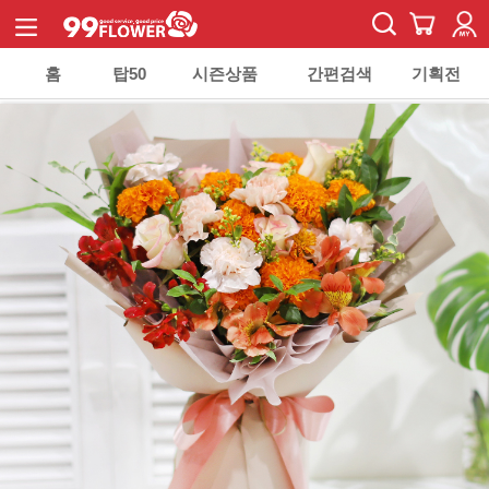
홈
탑50
시즌상품
간편검색
기획전