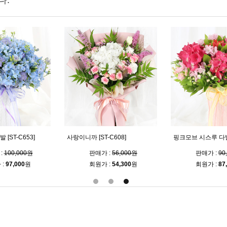
다.
[ST-C653]
사랑이니까 [ST-C608]
핑크모브 시스루 다발 [
:
100,000원
판매가 :
56,000원
판매가 :
90
 :
97,000
원
회원가 :
54,300
원
회원가 :
87