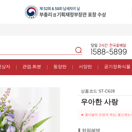
꽃상자
관엽.화분
동양란
서양란
공기정화식물
상품코드
ST-C628
우아한 사랑
★ 꽃다발의 모양과 색상, 꽃소재는