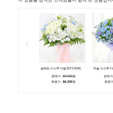
이 상품을 검색한 고객님들이 함께 본 상품입니
T-B520]
설레임 시스루 다발 [ST-C658]
하늘 시스루 다발 
판매가 :
60,000원
판매가 :
89,000원
판매가 
회원가 :
58,200
원
회원가 :
86,300
원
회원가