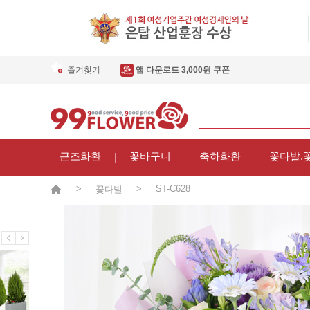
즐겨찾기
앱 다운로드 3,000원 쿠폰
근조화환
꽃바구니
축하화환
꽃다발.
>
>
ST-C628
꽃다발