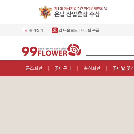
즐겨찾기
앱 다운로드 3,000원 쿠폰
근조화환
꽃바구니
축하화환
꽃다발.꽃