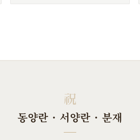
祝
동양란 · 서양란 · 분재