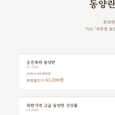
동양
동양란
이는 "새로운 
승진축하 동양란
ST-E534
판매가 63,000원
61,100원
회원할인가
착한가격 고급 동양란 신상품
ST-E488