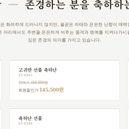
란
—
존경하는 분을 축하하
은 화려하게 드러나지 않지만, 올곧은 자태와 은은한 난향이 매력
높은 자리에서도 주변을 은은하게 비추는 품격과 명예를 지켜나가시길
깊은 존경의 의미를 가지고 있습니다.
고귀한 선물 축하난
ST-E547
판매가 150,000원
145,500원
회원할인가
축하난 선물
ST-E540