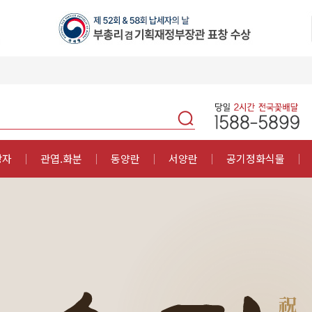
상자
관엽.화분
동양란
서양란
공기정화식물