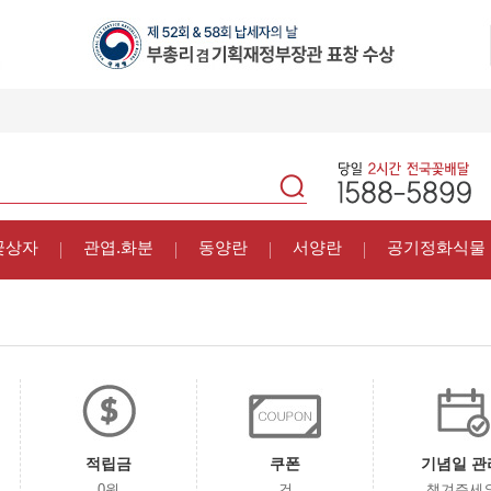
꽃상자
관엽.화분
동양란
서양란
공기정화식물
적립금
쿠폰
기념일 관
0원
건
챙겨주세