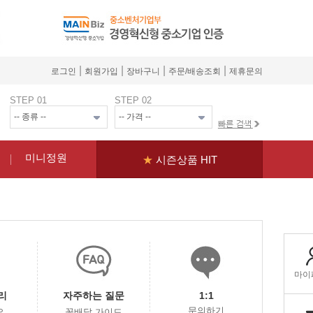
|
|
|
|
로그인
회원가입
장바구니
주문/배송조회
제휴문의
STEP 01
STEP 02
미니정원
★
시즌상품 HIT
리
자주하는 질문
1:1
문의하기
요
꽃배달 가이드