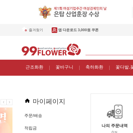
즐겨찾기
앱 다운로드 3,000원 쿠폰
근조화환
꽃바구니
축하화환
꽃다발.
마이페이지
주문/배송
나의 주문내역
적립금
0건