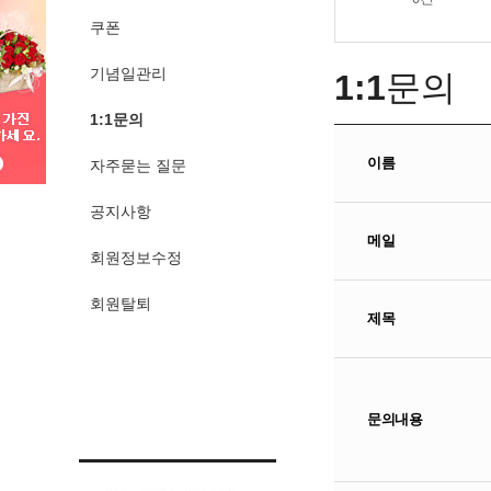
쿠폰
기념일관리
1:1
문의
1:1문의
이름
자주묻는 질문
공지사항
메일
회원정보수정
회원탈퇴
제목
문의내용